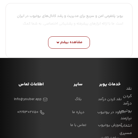
یوبر؛ پلتفرمی امن و سریع برای مدیریت و رشد کانال‌های یوتیوب در ایران
است. ما با ارائه ابزارهای پیشرفته و پشتیبانی اختصاصی، به شما کمک
می‌کنیم تا بدون دغدغه‌های فنی و مالی، بر روی تولید محتوای باکیفیت
تمرکز کنید.
مشاهده بیشتر
چرا یوبر را انتخاب کنیم؟
امنیت کامل با استفاده از API رسمی یوتیوب
تسویه حساب سریع و مطمئن به صورت ریالی و ارزی
پشتیبانی ۲۴ ساعته توسط کارشناسان مجرب
خدمات یوبر
سایر
اطلاعات تماس
ابزارهای تحلیل دقیق برای رشد سریع‌تر کانال
نقد
کردن
با یوبر، مسیر موفقیت شما در یوتیوب هموارتر از همیشه خواهد بود. ما
نقد کردن درآمد
بلاگ
info@youber.app
درآمد
در تمامی مراحل، از آپلود ویدیو تا نقد کردن درآمد، در کنار شما هستیم تا
یوتیوب
آپلود در یوتیوب
درباره ما
۰۲۱۹۱۳۰۲۷۵۰
تجربه‌ای بی‌نظیر از فعالیت در این پلتفرم جهانی داشته باشید.
نیازمند
آموزش یوتیوب
تماس با ما
انتخاب
مسیری