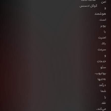
ساخت اکانت
امن
گوگل ادسنس
و
هوشمند
است.
یوبر
با
امنیت
بالا،
سرعت
و
خدمات
سئو
یوتیوب،
نه‌تنها
درآمد
شما
را
نقد
می‌کند،